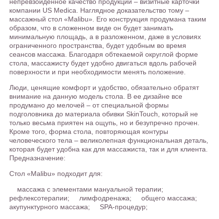
непревзойденное качество продукции – визитные карточки
компании US Medica. Наглядное доказательство тому –
массажный стол «Malibu». Его конструкция продумана таким
образом, что в сложенном виде он будет занимать
минимальную площадь, а в разложенном, даже в условиях
ограниченного пространства, будет удобным во время
сеансов массажа. Благодаря обтекаемой округлой форме
стола, массажисту будет удобно двигаться вдоль рабочей
поверхности и при необходимости менять положение.
Люди, ценящие комфорт и удобство, обязательно обратят
внимание на данную модель стола. В ее дизайне все
продумано до мелочей – от специальной формы
подголовника до материала обивки SkinTouch, который не
только весьма приятен на ощупь, но и безупречно прочен.
Кроме того, форма стола, повторяющая контуры
человеческого тела – великолепная функциональная деталь,
которая будет удобна как для массажиста, так и для клиента.
Предназначение:
Стол «Malibu» подходит для:
массажа с элементами мануальной терапии;
рефлексотерапии; лимфодренажа; общего массажа;
акупунктурного массажа; SPA-процедур;