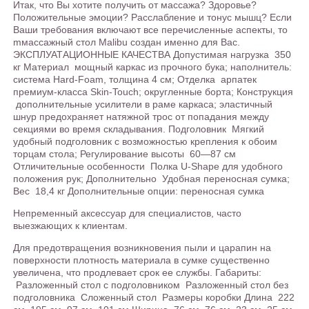
Итак, что Вы хотите получить от массажа? Здоровье?
Положительные эмоции? Расслабление и тонус мышц? Если
Ваши требования включают все перечисленные аспекты, то
mмассажный стол Malibu создан именно для Вас.
ЭКСПЛУАТАЦИОННЫЕ КАЧЕСТВА Допустимая нагрузка 350
кг Материал мощный каркас из прочного бука; наполнитель:
система Hard-Foam, толщина 4 см; Отделка арпатек
премиум-класса Skin-Touch; округленные борта; Конструкция
дополнительные усилители в раме каркаса; эластичный
шнур предохраняет натяжной трос от попадания между
секциями во время складывания. Подголовник Мягкий
удобный подголовник с возможностью крепления к обоим
торцам стола; Регулирование высоты 60—87 см
Отличительные особенности Полка U-Shape для удобного
положения рук; Дополнительно Удобная переносная сумка;
Вес 18,4 кг Дополнительные опции: переносная сумка
Непременный аксессуар для специалистов, часто
выезжающих к клиентам.
Для предотвращения возникновения пыли и царапин на
поверхности плотность материала в сумке существенно
увеличена, что продлевает срок ее службы. Габариты:
Разложенный стол с подголовником Разложенный стол без
подголовника Сложенный стол Размеры коробки Длина 222